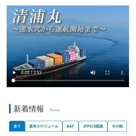
新着情報
News
全て
基本スケジュール
BAF
JFP2/3航路
その他