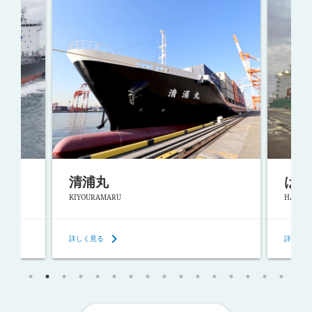
清浦丸
はる
KIYOURAMARU
HARUKAZE
keyboard_arrow_right
ke
詳しく見る
詳しく見る