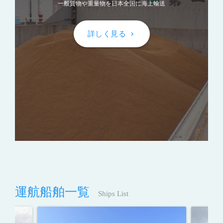
一般貨物や重量物を日本全国に海上輸送
詳しく見る
keyboard_arrow_right
運航船舶一覧
Ships List