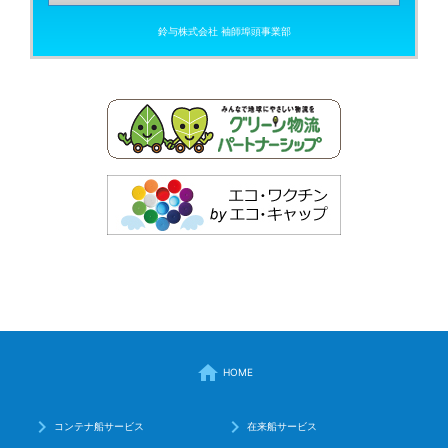
鈴与株式会社 袖師埠頭事業部
home
HOME
keyboard_arrow_right
keyboard_arrow_right
コンテナ船サービス
在来船サービス