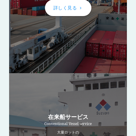
詳しく見る
keyboard_arrow_right
在来船サービス
Conventional Vessel service
大量ロットの