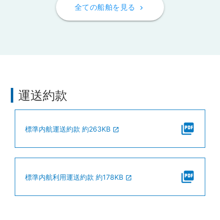
全ての船舶を見る
keyboard_arrow_right
運送約款
picture_as_pdf
標準内航運送約款 約263KB
open_in_new
picture_as_pdf
標準内航利用運送約款 約178KB
open_in_new